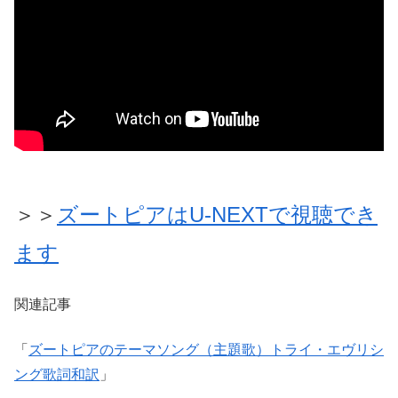
＞＞
ズートピアはU-NEXTで視聴でき
ます
関連記事
「
ズートピアのテーマソング（主題歌）トライ・エヴリシ
ング歌詞和訳
」