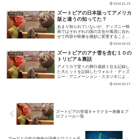
癒し系の動物たちがたくさん登場する。
2016.01.15
そんな登場キャラクターたちをまとめて
みた。ジュディ・ホップス本作のヒロイ
ズートピアの日本版ってアメリカ
ズートピア
ンにして、ズートピア初の...
版と違うの知ってた？
あまり知られていないが、ディズニー映
画ではそれぞれの国の文化や風習に合わ
せて内容や映像を微妙に変更することが
ある。「ズートピア」でも同じような編
2016.04.03
集が行われているのをあなたが気づいた
だろうか？ 気づいていない人のために
ズートピアのアナ雪を含む１０の
ズートピア
日本版と海外版の違いを紹...
トリビア＆裏話
アメリカで堂々の興行成績１位を記録し
た大ヒットを記録したウォルト・ディズ
ニー・アニメーション・スタジオによる
アニメ「ズートピア」。様々な動物が共
2016.03.17
存する大都市を舞台にしたこの物語にも
たくさんのトリビアが存在する。びっく
り仰天の裏話をまとめてみ...
ズートピアの登場キャラクター画像＆プ
ロフィール一覧
アーロと少年の海外の評価と口コミと反