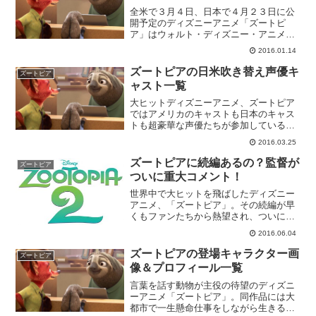
全米で３月４日、日本で４月２３日に公
開予定のディズニーアニメ「ズートピ
ア」はウォルト・ディズニー・アニメー
ション・スタジオ製作の作品としては５
2016.01.14
５本目、「ベイマックス」以来実に１年
４ヶ月ぶりのリリースとなる注目作品
ズートピアの日米吹き替え声優キ
ズートピア
だ。そこで今回は「ズートピア...
ャスト一覧
大ヒットディズニーアニメ、ズートピア
ではアメリカのキャストも日本のキャス
トも超豪華な声優たちが参加している。
一体誰がジュディ・ホップス、ニックら
2016.03.25
主要登場キャラを担当したのかまとめて
みた。ジュディ・ホップス ジニファ
ズートピアに続編あるの？監督が
ズートピア
ー・グッドウィン／上戸彩ジ...
ついに重大コメント！
世界中で大ヒットを飛ばしたディズニー
アニメ、「ズートピア」。その続編が早
くもファンたちから熱望され、ついにそ
れについて監督がコメントした。ズート
2016.06.04
ピアの続編が製作される可能性は十分ズ
ートピアの興行成績はすでに９億９３０
ズートピアの登場キャラクター画
ズートピア
０万ドルを超えており、大...
像＆プロフィール一覧
言葉を話す動物が主役の待望のディズニ
ーアニメ「ズートピア」。同作品には大
都市で一生懸命仕事をしながら生きる、