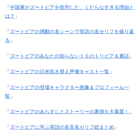
「
中国軍がズートピアを批判した、くだらなすぎる理由と
は？
」
「
ズートピアの感動の名シーンで英語の名セリフを振り返
る
」
「
ズートピアのあなたの知らない１０のトリビア＆裏話
」
「
ズートピアの日米吹き替え声優キャスト一覧
」
「
ズートピアの登場キャラクター画像＆プロフィール一
覧
」
「
ズートピアのあらすじとストーリーの裏側を大暴露！
」
「
ズートピアに学ぶ英語の名言名セリフ総まとめ
」