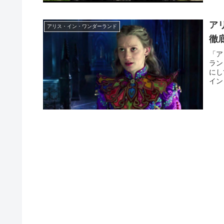
ア
アリス・イン・ワンダーランド
徹
「ア
ラン
にし
イン