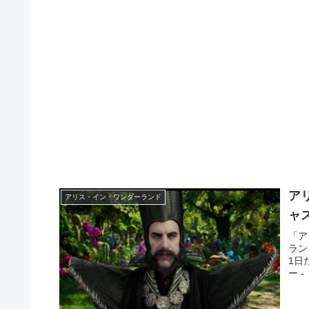
ア
アリス・イン・ワンダーランド
ャ
「ア
ラン
1日
ー 