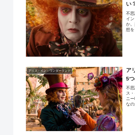
い
不思
イン
か。
想を
ア
アリス・イン・ワンダーランド
5
不思
ス・
ニー
なの