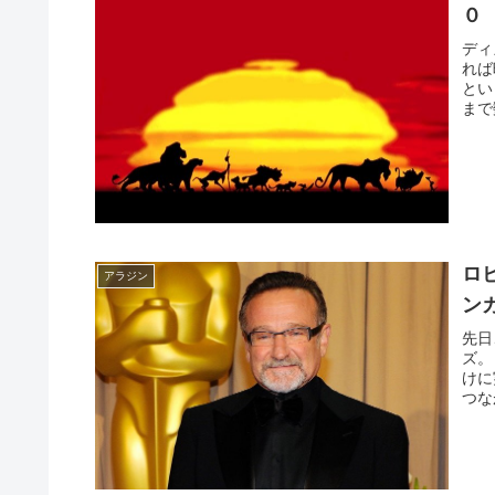
０
ディ
れば
とい
まで
ロ
アラジン
ン
先日
ズ。
けに
つな