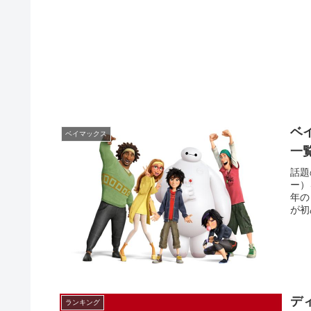
ベ
ベイマックス
一
話題
ー）
年の
が初
デ
ランキング