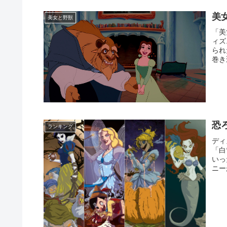
美
美女と野獣
「美
ィズ
られ
巻き
恐
ランキング
ディ
「白
いっ
ニー