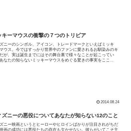
ッキーマウスの衝撃の７つのトリビア
ズニーのシンボル、アイコン、トレードマークといえばミッキ
マウス。今ではすっかり世界中のファンに愛されるお馴染みのキ
だが、実は誕生までにはその舞台裏で様々なことが起こってい
あなたの知らないミッキーマウスをめぐる驚きの事実をここ...
2014.08.24
ィズニーの悪役についてあなたが知らない12のこと
ズニー映画というとヒーローやヒロインばかりが注目されがちだ
映画の成功には悪役たちの存在も欠かせない。彼らがいてこそ主