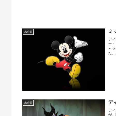
ミ
未分類
ディ
ー・
ャラ
た。
デ
未分類
ディ
が、