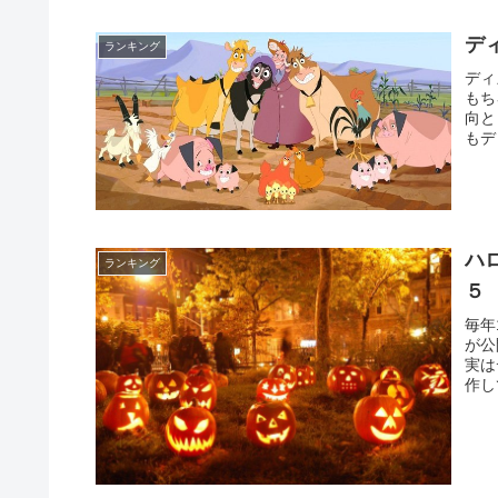
デ
ランキング
ディ
もち
向と
もデ
ハ
ランキング
５
毎年
が公
実は
作し