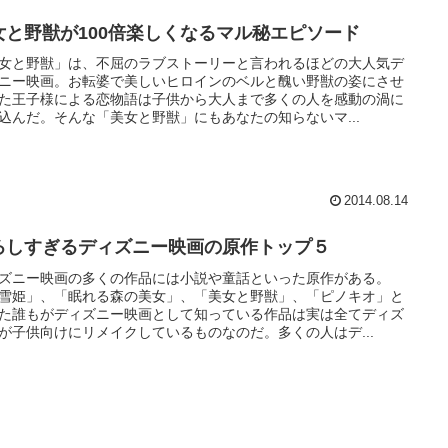
女と野獣が100倍楽しくなるマル秘エピソード
女と野獣」は、不屈のラブストーリーと言われるほどの大人気デ
ニー映画。お転婆で美しいヒロインのベルと醜い野獣の姿にさせ
た王子様による恋物語は子供から大人まで多くの人を感動の渦に
込んだ。そんな「美女と野獣」にもあなたの知らないマ...
2014.08.14
ろしすぎるディズニー映画の原作トップ５
ズニー映画の多くの作品には小説や童話といった原作がある。
雪姫」、「眠れる森の美女」、「美女と野獣」、「ピノキオ」と
た誰もがディズニー映画として知っている作品は実は全てディズ
が子供向けにリメイクしているものなのだ。多くの人はデ...