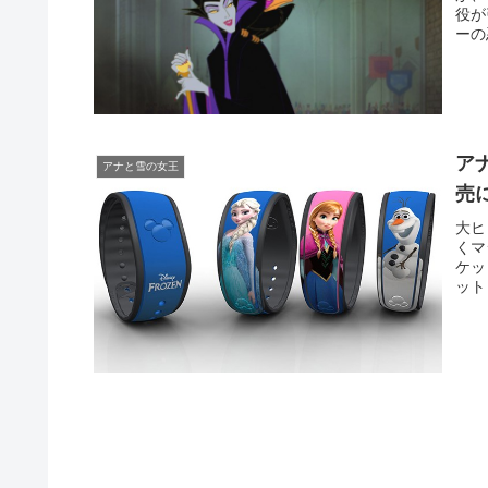
役が
ーの
ア
アナと雪の女王
売
大ヒ
くマ
ケッ
ット