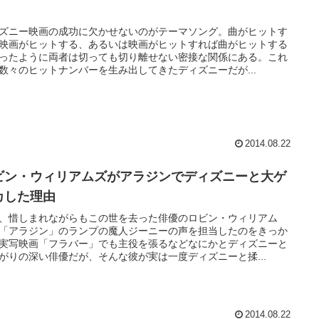
ズニー映画の成功に欠かせないのがテーマソング。曲がヒットす
映画がヒットする、あるいは映画がヒットすれば曲がヒットする
ったように両者は切っても切り離せない密接な関係にある。これ
数々のヒットナンバーを生み出してきたディズニーだが...
2014.08.22
ビン・ウィリアムズがアラジンでディズニーと大ゲ
カした理由
、惜しまれながらもこの世を去った俳優のロビン・ウィリアム
「アラジン」のランプの魔人ジーニーの声を担当したのをきっか
実写映画「フラバー」でも主役を張るなどなにかとディズニーと
がりの深い俳優だが、そんな彼が実は一度ディズニーと揉...
2014.08.22